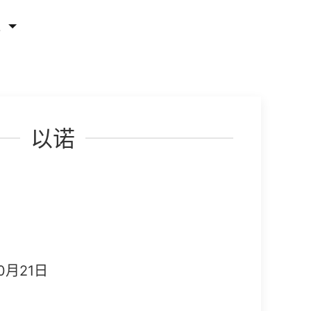
他
以诺
0月21日