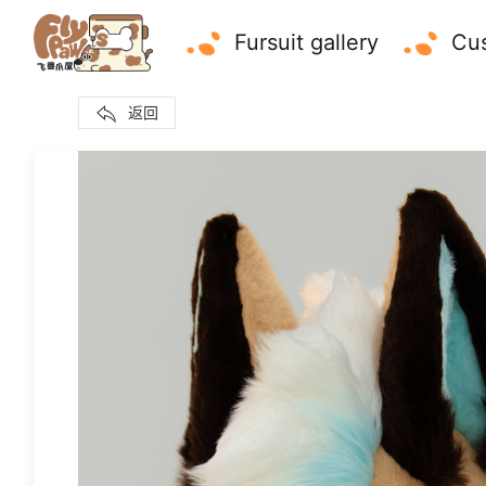
Fursuit gallery
Cus
返回