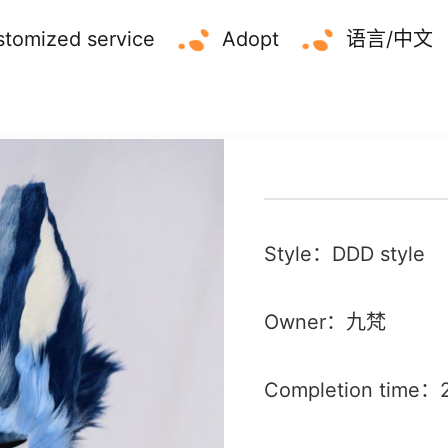
tomized service
Adopt
语言/中文
Style：DDD style
Owner：九梵
Completion time：