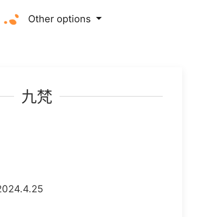
Other options
九梵
2024.4.25