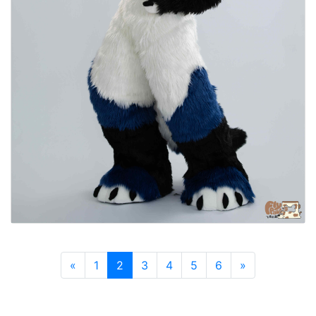
«
Previous
1
2
3
4
5
6
»
Next